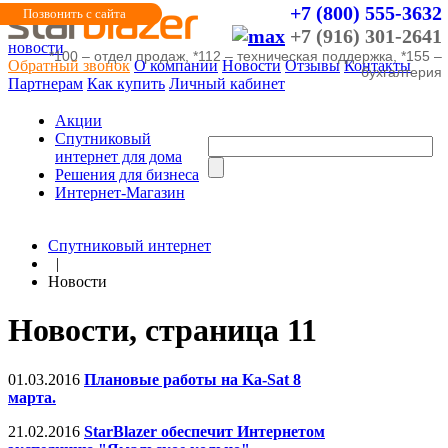
+7 (800) 555-3632
Позвонить с сайта
+7 (916) 301-2641
новости
*100 – отдел продаж, *112 – техническая поддержка, *155 –
Обратный звонок
О компании
Новости
Отзывы
Контакты
бухгалтерия
Партнерам
Как купить
Личный кабинет
Акции
Cпутниковый
интернет для дома
Решения для бизнеса
Интернет-Магазин
Спутниковый интернет
|
Новости
Новости, страница 11
01.03.2016
Плановые работы на Ka-Sat 8
марта.
21.02.2016
StarBlazer обеспечит Интернетом