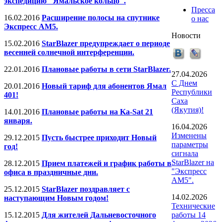
экспедицию "Ямальское кольцо".
Пресса
16.02.2016
Расширение полосы на спутнике
о нас
Экспресс АМ5.
Новости
15.02.2016
StarBlazer предупреждает о периоде
весенней солнечной интерференции.
22.01.2016
Плановые работы в сети StarBlazer.
27.04.2026
С Днем
20.01.2016
Новый тариф для абонентов Ямал
Республики
401!
Саха
(Якутия)!
14.01.2016
Плановые работы на Ka-Sat 21
января.
16.04.2026
Изменены
29.12.2015
Пусть быстрее приходит Новый
параметры
год!
сигнала
StarBlazer на
28.12.2015
Прием платежей и график работы в
"Экспресс
офиса в праздничные дни.
АМ5".
25.12.2015
StarBlazer поздравляет с
14.02.2026
наступающим Новым годом!
Технические
15.12.2015
Для жителей Дальневосточного
работы 14