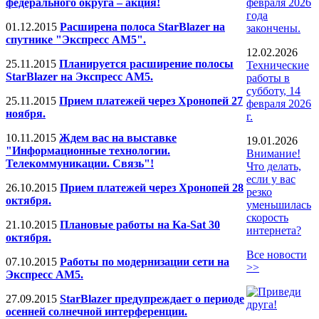
федерального округа – акция!
февраля 2026
года
01.12.2015
Расширена полоса StarBlazer на
закончены.
спутнике "Экспресс АМ5".
12.02.2026
25.11.2015
Планируется расширение полосы
Технические
StarBlazer на Экспресс АМ5.
работы в
субботу, 14
25.11.2015
Прием платежей через Хронопей 27
февраля 2026
ноября.
г.
10.11.2015
Ждем вас на выставке
19.01.2026
"Информационные технологии.
Внимание!
Телекоммуникации. Связь"!
Что делать,
если у вас
26.10.2015
Прием платежей через Хронопей 28
резко
октября.
уменьшилась
скорость
21.10.2015
Плановые работы на Ka-Sat 30
интернета?
октября.
Все новости
07.10.2015
Работы по модернизации сети на
>>
Экспресс АМ5.
27.09.2015
StarBlazer предупреждает о периоде
осенней солнечной интерференции.