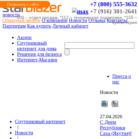
+7 (800) 555-3632
Позвонить с сайта
+7 (916) 301-2641
новости
*100 – отдел продаж, *112 – техническая поддержка, *155 –
Обратный звонок
О компании
Новости
Отзывы
Контакты
бухгалтерия
Партнерам
Как купить
Личный кабинет
Акции
Cпутниковый
интернет для дома
Решения для бизнеса
Интернет-Магазин
Пресса о
нас
Новости
27.04.2026
Спутниковый интернет
С Днем
|
Республики
Новости
Саха (Якутия)!
|