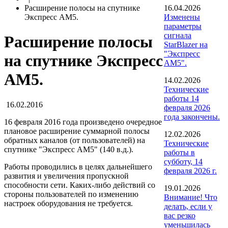
Расширение полосы на спутнике
16.04.2026
Экспресс АМ5.
Изменены
параметры
сигнала
Расширение полосы
StarBlazer на
"Экспресс
на спутнике Экспресс
АМ5".
АМ5.
14.02.2026
Технические
работы 14
16.02.2016
февраля 2026
года закончены.
16 февраля 2016 года произведено очередное
плановое расширение суммарной полосы
12.02.2026
обратных каналов (от пользователей) на
Технические
спутнике "Экспресс АМ5" (140 в.д.).
работы в
субботу, 14
Работы проводились в целях дальнейшего
февраля 2026 г.
развития и увеличения пропускной
способности сети. Каких-либо действий со
19.01.2026
стороны пользователей по изменению
Внимание! Что
настроек оборудования не требуется.
делать, если у
вас резко
уменьшилась