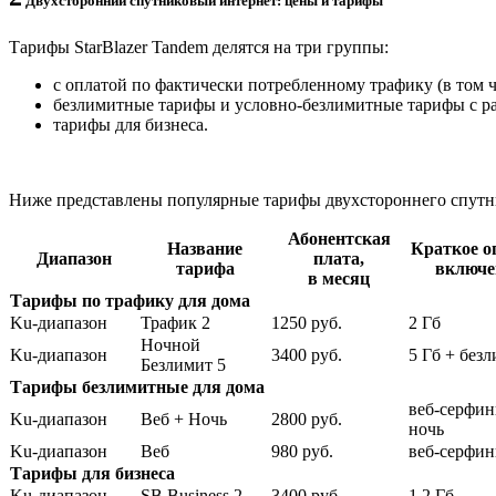
Двухсторонний спутниковый интернет: цены и тарифы
Тарифы StarBlazer Tandem делятся на три группы:
с оплатой по фактически потребленному трафику (в том 
безлимитные тарифы и условно-безлимитные тарифы с 
тарифы для бизнеса.
Ниже представлены популярные тарифы двухстороннего спутни
Абонентская
Название
Краткое о
Диапазон
плата,
тарифа
включе
в месяц
Тарифы по трафику для дома
Ku-диапазон
Трафик 2
1250 руб.
2 Гб
Ночной
Ku-диапазон
3400 руб.
5 Гб + без
Безлимит 5
Тарифы безлимитные для дома
веб-серфин
Ku-диапазон
Веб + Ночь
2800 руб.
ночь
Ku-диапазон
Веб
980 руб.
веб-серфин
Тарифы для бизнеса
Ku-диапазон
SB Business 2
3400 руб.
1,2 Гб