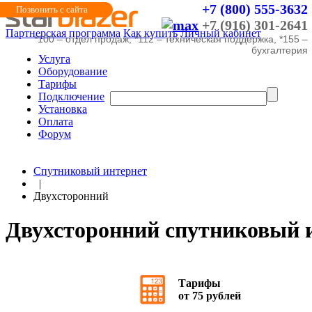
+7 (800) 555-3632
Позвонить с сайта
+7 (916) 301-2641
Партнерская программа
Как купить
Личный кабинет
*100 – отдел продаж, *112 – техническая поддержка, *155 –
бухгалтерия
Услуга
Оборудование
Тарифы
Подключение
Установка
Оплата
Форум
Спутниковый интернет
|
Двухсторонний
Двухсторонний спутниковый 
Тарифы
от 75 рублей