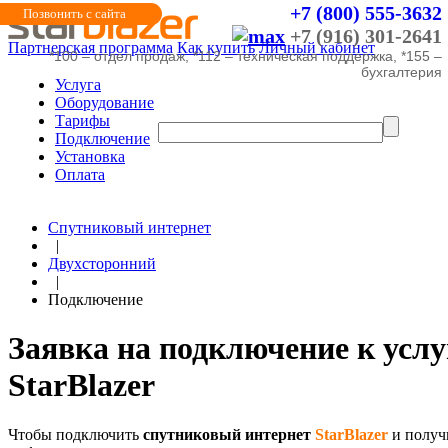
+7 (800) 555-3632
Позвонить с сайта
+7 (916) 301-2641
Партнерская программа
Как купить
Личный кабинет
*100 – отдел продаж, *112 – техническая поддержка, *155 –
бухгалтерия
Услуга
Оборудование
Тарифы
Подключение
Установка
Оплата
Спутниковый интернет
|
Двухсторонний
|
Подключение
Заявка на подключение к услу
StarBlazer
Чтобы подключить
спутниковый интернет
StarBlazer
и получ