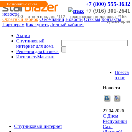
+7 (800) 555-3632
Позвонить с сайта
+7 (916) 301-2641
новости
*100 – отдел продаж, *112 – техническая поддержка, *155 –
Обратный звонок
О компании
Новости
Отзывы
Контакты
бухгалтерия
Партнерам
Как купить
Личный кабинет
Акции
Cпутниковый
интернет для дома
Решения для бизнеса
Интернет-Магазин
Пресса
о нас
Новости
27.04.2026
С Днем
Республики
Спутниковый интернет
Саха
|
(Якутия)!