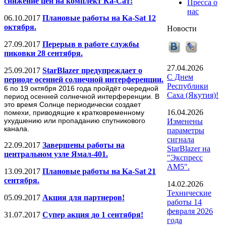
снижение цен на комплект Ка-Сат!
Пресса о
нас
06.10.2017
Плановые работы на Ka-Sat 12
октября.
Новости
27.09.2017
Перерыв в работе службы
пиковки 28 сентября.
27.04.2026
25.09.2017
StarBlazer предупреждает о
С Днем
периоде осенней солнечной интерференции.
Республики
6 по 19 октября 2016 года пройдёт очередной
Саха (Якутия)!
период осенней солнечной интерференции. В
это время Солнце периодически создает
16.04.2026
помехи, приводящие к кратковременному
ухудшению или пропаданию спутникового
Изменены
канала.
параметры
сигнала
22.09.2017
Завершены работы на
StarBlazer на
центральном узле Ямал-401.
"Экспресс
АМ5".
13.09.2017
Плановые работы на Ka-Sat 21
сентября.
14.02.2026
Технические
05.09.2017
Акция для партнеров!
работы 14
февраля 2026
31.07.2017
Супер акция до 1 сентября!
года