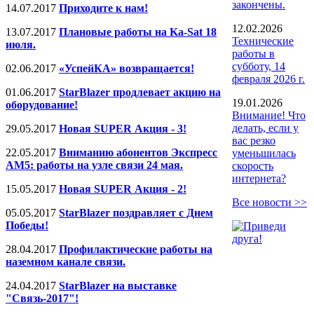
закончены.
14.07.2017
Приходите к нам!
12.02.2026
13.07.2017
Плановые работы на Ka-Sat 18
Технические
июля.
работы в
субботу, 14
02.06.2017
«УспейКА» возвращается!
февраля 2026 г.
01.06.2017
StarBlazer продлевает акцию на
19.01.2026
оборудование!
Внимание! Что
делать, если у
29.05.2017
Новая SUPER Акция - 3!
вас резко
22.05.2017
Вниманию абонентов Экспресс
уменьшилась
АМ5: работы на узле связи 24 мая.
скорость
интернета?
15.05.2017
Новая SUPER Акция - 2!
Все новости >>
05.05.2017
StarBlazer поздравляет с Днем
Победы!
28.04.2017
Профилактические работы на
наземном канале связи.
24.04.2017
StarBlazer на выставке
"Связь-2017"!