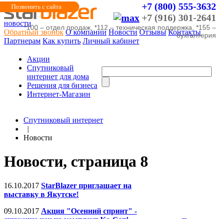
+7 (800) 555-3632
Позвонить с сайта
+7 (916) 301-2641
новости
*100 – отдел продаж, *112 – техническая поддержка, *155 –
Обратный звонок
О компании
Новости
Отзывы
Контакты
бухгалтерия
Партнерам
Как купить
Личный кабинет
Акции
Cпутниковый
интернет для дома
Решения для бизнеса
Интернет-Магазин
Спутниковый интернет
|
Новости
Новости, страница 8
16.10.2017
StarBlazer приглашает на
выставку в Якутске!
09.10.2017
Акция "Осенний спринт" -