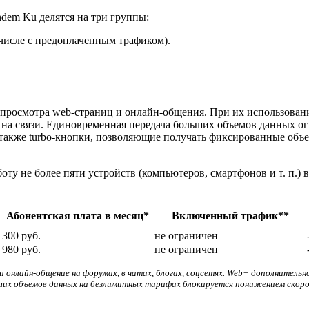
dem Ku делятся на три группы:
числе с предоплаченным трафиком).
.
 просмотра web-страниц и онлайн-общения. При их использован
ь на связи. Единовременная передача больших объемов данных 
также turbo-кнопки, позволяющие получать фиксированные объ
у не более пяти устройств (компьютеров, смартфонов и т. п.) 
Абонентская плата в месяц*
Включенный трафик**
300 руб.
не ограничен
980 руб.
не ограничен
 онлайн-общение на форумах, в чатах, блогах, соцсетях. Web+ дополнител
ших объемов данных на безлимитных тарифах блокируется понижением скоро