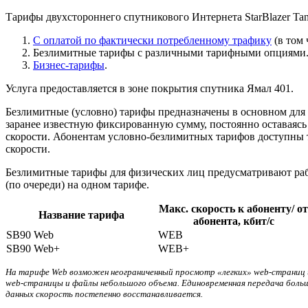
Тарифы двухстороннего спутникового Интернета StarBlazer Tan
С оплатой по фактически потребленному трафику
(в том 
Безлимитные тарифы с различными тарифными опциями
Бизнес-тарифы
.
Услуга предоставляется в зоне покрытия спутника Ямал 401.
Безлимитные (условно) тарифы предназначены в основном для
заранее известную фиксированную сумму, постоянно оставаяс
скорости. Абонентам условно-безлимитных тарифов доступны 
скорости.
Безлимитные тарифы для физических лиц предусматривают работ
(по очереди) на одном тарифе.
Макс. скорость к абоненту/ от
Название тарифа
абонента, кбит/с
SB90 Web
WEB
SB90 Web+
WEB+
На тарифе Web возможен неограниченный просмотр «легких» web-страниц и
web-страницы и файлы небольшого объема. Единовременная передача боль
данных скорость постепенно восстанавливается.