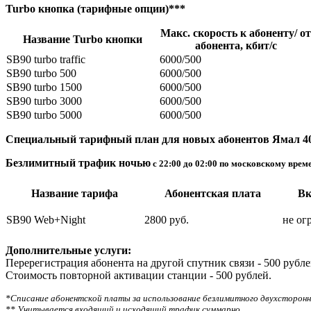
Turbo кнопка (тарифные опции)***
Макс. скорость к абоненту/ от
Название Turbo кнопки
абонента, кбит/с
SB90 turbo traffic
6000/500
SB90 turbo 500
6000/500
SB90 turbo 1500
6000/500
SB90 turbo 3000
6000/500
SB90 turbo 5000
6000/500
Специальный тарифный план для новых абонентов Ямал 4
Безлимитный трафик ночью
с 22:00 до 02:00 по московскому врем
Название тарифа
Абонентская плата
Вк
SB90 Web+Night
2800 руб.
не ог
Дополнительные услуги:
Перерегистрация абонента на другой спутник связи - 500 рубле
Стоимость повторной активации станции - 500 рублей.
*Списание абонентской платы за использование безлимитного двухсторонн
** Учитывается входящий и исходящий трафик суммарно.