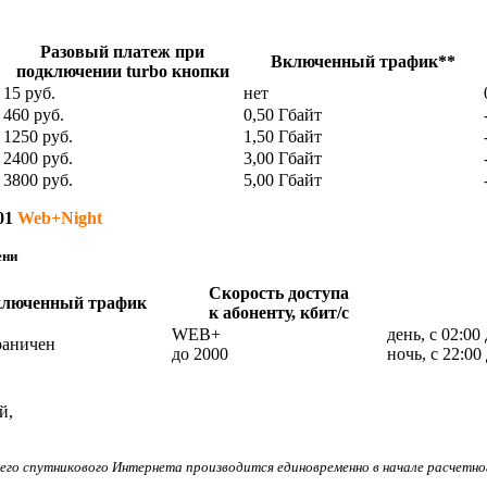
Разовый платеж при
Включенный трафик**
подключении turbo кнопки
15 руб.
нет
460 руб.
0,50 Гбайт
1250 руб.
1,50 Гбайт
2400 руб.
3,00 Гбайт
3800 руб.
5,00 Гбайт
01
Web+Night
ени
Скорость доступа
люченный трафик
к абоненту, кбит/с
WEB+
день, с 02:0
раничен
до 2000
ночь, с 22:0
й,
его спутникового Интернета производится единовременно в начале расчетно