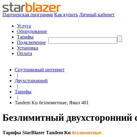
Партнерская программа
Как купить
Личный кабинет
Услуга
Оборудование
Тарифы
Подключение
Установка
Оплата
Спутниковый интернет
|
Двухсторонний
|
Тарифы
|
Tandem Ku безлимитные, Ямал 401
Безлимитный двухсторонний 
Тарифы StarBlazer Tandem Ku
безлимитные