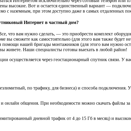
ваться Интернетом исключительно через сотовый телефон или пл
цены высокие. Вот и остается единственный вариант — подключе
имо с наземным, при этом доступно даже в самых отдаленных по
утниковый Интернет в частный дом?
Все, что вам нужно сделать, — это приобрести комплект оборуд
оме вы сможете как самостоятельно (для этого вам также будет 
при помощи нашей бригады монтажников (для этого вам нужно оста
е вы живете. Наши специалисты готовы выехать в любой район!
ии осуществляется через геостационарный спутник связи. У вас
злимитный, по трафику, для бизнеса) и способа подключения. У
ц и онлайн общения. При необходимости можно скачать файлы за
лимитированный дневной трафик от 4 до 15 Гб в месяц) и высоки