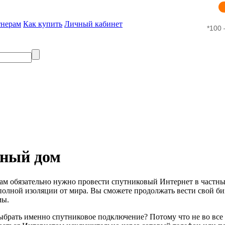
тнерам
Как купить
Личный кабинет
*100 
тный дом
, вам обязательно нужно провести спутниковый Интернет в частны
полной изоляции от мира. Вы сможете продолжать вести свой биз
мы.
ыбрать именно спутниковое подключение? Потому что не во все