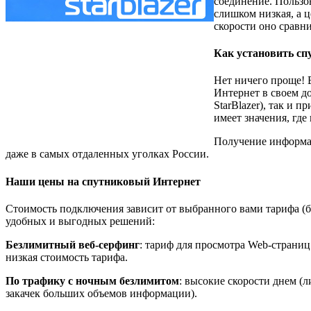
соединение. Пользо
слишком низкая, а 
скорости оно сравн
Как установить сп
Нет ничего проще! 
Интернет в своем д
StarBlazer), так и 
имеет значения, гд
Получение информац
даже в самых отдаленных уголках России.
Наши цены на спутниковый Интернет
Стоимость подключения зависит от выбранного вами тарифа (бе
удобных и выгодных решений:
Безлимитный веб-серфинг
: тариф для просмотра Web-страни
низкая стоимость тарифа.
По трафику с ночным безлимитом
: высокие скорости днем (
закачек больших объемов информации).