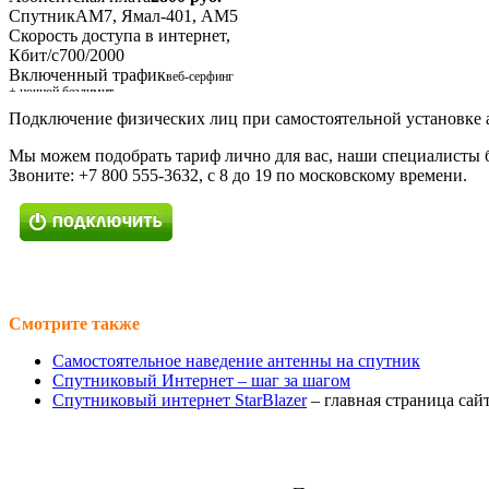
Спутник
АМ7, Ямал-401, АМ5
Скорость доступа в интернет,
Кбит/с
700/2000
Включенный трафик
веб-серфинг
+ ночной безлимит
Подключение физических лиц при самостоятельной установке 
Ночной Безлимит 5
Мы можем подобрать тариф лично для вас, наши специалисты б
Абонентская плата
3400 руб.
Звоните: +7 800 555-3632, с 8 до 19 по московскому времени.
Спутник
Экспресс АМ5
Скорость доступа в
интернет, Кбит/с
2000
Включенный трафик
5 Гб
+ ночной безлимит
Трафик 20
Смотрите также
Абонентская плата
7400 руб.
Спутник
Ямал-401
Самостоятельное наведение антенны на спутник
Скорость доступа в
Спутниковый Интернет – шаг за шагом
интернет, Кбит/с
9000
Спутниковый интернет StarBlazer
– главная страница сай
Включенный трафик
20 Гб