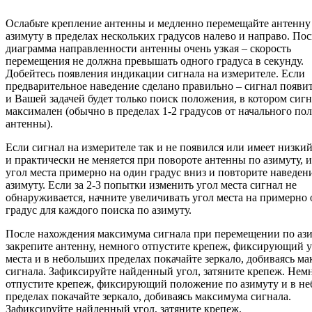
Ослабьте крепление антенны и медленно перемещайте антенну
азимуту в пределах нескольких градусов налево и направо. По
диаграмма направленности антенны очень узкая – скорость
перемещения не должна превышать одного градуса в секунду.
Добейтесь появления индикации сигнала на измерителе. Если
предварительное наведение сделано правильно – сигнал появит
и Вашей задачей будет только поиск положения, в котором сиг
максимален (обычно в пределах 1-2 градусов от начального по
антенны).
Если сигнал на измерителе так и не появился или имеет низки
и практически не меняется при повороте антенны по азимуту, 
угол места примерно на один градус вниз и повторите наведен
азимуту. Если за 2-3 попытки изменить угол места сигнал не
обнаруживается, начните увеличивать угол места на примерно
градус для каждого поиска по азимуту.
После нахождения максимума сигнала при перемещении по аз
закрепите антенну, немного отпустите крепеж, фиксирующий 
места и в небольших пределах покачайте зеркало, добиваясь м
сигнала. Зафиксируйте найденный угол, затяните крепеж. Нем
отпустите крепеж, фиксирующий положение по азимуту и в н
пределах покачайте зеркало, добиваясь максимума сигнала.
Зафиксируйте найденный угол, затяните крепеж.