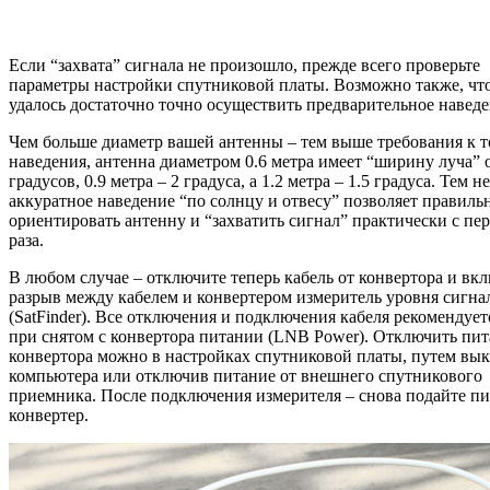
Если “захвата” сигнала не произошло, прежде всего проверьте
параметры настройки спутниковой платы. Возможно также, что
удалось достаточно точно осуществить предварительное наведе
Чем больше диаметр вашей антенны – тем выше требования к 
наведения, антенна диаметром 0.6 метра имеет “ширину луча” 
градусов, 0.9 метра – 2 градуса, а 1.2 метра – 1.5 градуса. Тем н
аккуратное наведение “по солнцу и отвесу” позволяет правиль
ориентировать антенну и “захватить сигнал” практически с пе
раза.
В любом случае – отключите теперь кабель от конвертора и вк
разрыв между кабелем и конвертером измеритель уровня сигна
(SatFinder). Все отключения и подключения кабеля рекомендует
при снятом с конвертора питании (LNB Power). Отключить пи
конвертора можно в настройках спутниковой платы, путем вы
компьютера или отключив питание от внешнего спутникового
приемника. После подключения измерителя – снова подайте пи
конвертер.