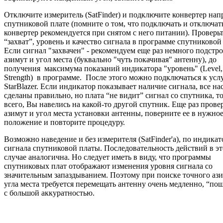
Отключите измеритель (SatFinder) и подключите конвертер на
спутниковой плате (помните о том, что подключать и отключат
конвертер рекомендуется при снятом с него питании). Проверь
“захват”, уровень и качество сигнала в программе спутниковой
Если cигнал "захвачен" - рекомендуем еще раз немного подстр
азимут и угол места (буквально "чуть покачивая" антенну), до
получения максимума показаний индикатора "уровень" (Level,
Strength) в программе. После этого можно подключаться к усл
StarBlazer. Если индикатор показывает наличие сигнала, все н
сделаны правильно, но плата “не видит” сигнал со спутника, то
всего, Вы навелись на какой-то другой спутник. Еще раз прове
азимут и угол места установки антенны, поверните ее в нужно
положение и повторите процедуру.
Возможно наведение и без измерителя (SatFinder'а), по индикат
сигнала спутниковой платы. Последовательность действий в э
случае аналогична. Но следует иметь в виду, что программы
спутниковых плат отображают изменения уровня сигнала со
значительным запаздыванием. Поэтому при поиске точного ази
угла места требуется перемещать антенну очень медленно, “по
с большой аккуратностью.