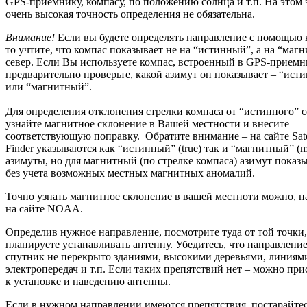
GPS-приемнику, компасу, по положению солнца и т.п. На этом 
очень высокая точность определения не обязательна.
Внимание!
Если вы будете определять направление с помощью 
то учтите, что компас показывает не на “истинный”, а на “маг
север. Если Вы используете компас, встроенный в GPS-приемн
предварительно проверьте, какой азимут он показывает – “ист
или “магнитный”.
Для определения отклонения стрелки компаса от “истинного” с
узнайте магнитное склонение в Вашей местности и внесите
соответствующую поправку. Обратите внимание – на сайте Satel
Finder указываются как “истинный” (true) так и “магнитный” (m
азимуты, но для магнитный (по стрелке компаса) азимут показ
без учета возможных местных магнитных аномалий.
Точно узнать магнитное склонение в вашей местноти можно, н
на сайте NOAA.
Определив нужное направление, посмотрите туда от той точки,
планируете устанавливать антенну. Убедитесь, что направление
спутник не перекрыто зданиями, высокими деревьями, линиям
электропередач и т.п. Если таких препятствий нет – можно при
к установке и наведению антенны.
Если в нужном направлении имеются препятствия, постарайте