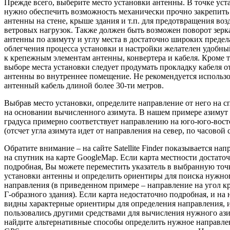
Прежде всего, выберите место установки антенны. В точке уст
нужно обеспечить возможность механически прочно закрепить
антенны на стене, крыше здания и т.п. для предотвращения воз
ветровых нагрузок. Также должен быть возможен поворот зерк
антенны по азимуту и углу места в достаточно широких предел
облегчения процесса установки и настройки желателен удобны
к крепежным элементам антенны, конвертера и кабеля. Кроме т
выборе места установки следует продумать прокладку кабеля о
антенны во внутреннее помещение. Не рекомендуется использо
антенный кабель длиной более 30-ти метров.
Выбрав место установки, определите направление от него на с
на основании вычисленного азимута. В нашем примере азимут
градуса примерно соответствует направлению на юго-юго-вост
(отсчет угла азимута идет от направления на север, по часовой 
Обратите внимание – на сайте Satellite Finder показывается на
на спутник на карте GoogleMap. Если карта местности достато
подробная, Вы можете переместить указатель в выбранную точ
установки антенны и определить ориентиры для поиска нужно
направления (в приведенном примере – направление на угол к
Г-образного здания). Если карта недостаточно подробная, и на 
видны характерные ориентиры для определения направления, 
пользовались другими средствами для вычисления нужного ази
найдите альтернативные способы определить нужное направле