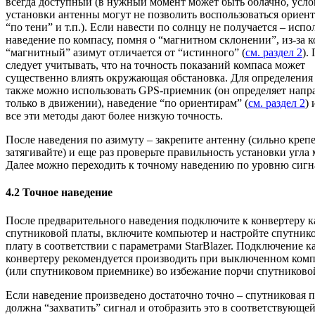
всегда доступный (в нужный момент может быть облачно, усло
установки антенны могут не позволить воспользоваться ориент
“по тени” и т.п.). Если навести по солнцу не получается – испо
наведение по компасу, помня о “магнитном склонении”, из-за к
“магнитный” азимут отличается от “истинного” (
см. раздел 2
).
следует учитывать, что на точность показаний компаса может
существенно влиять окружающая обстановка. Для определения
также можно использовать GPS-приемник (он определяет напр
только в движении), наведение “по ориентирам” (
см. раздел 2
) 
все эти методы дают более низкую точность.
После наведения по азимуту – закрепите антенну (сильно креп
затягивайте) и еще раз проверьте правильность установки угла 
Далее можно переходить к точному наведению по уровню сигн
4.2 Точное наведение
После предварительного наведения подключите к конвертеру к
спутниковой платы, включите компьютер и настройте спутник
плату в соответствии с параметрами StarBlazer. Подключение к
конвертеру рекомендуется производить при выключенном ком
(или спутниковом приемнике) во избежание порчи спутниково
Если наведение произведено достаточно точно – спутниковая п
должна “захватить” сигнал и отобразить это в соответствующе