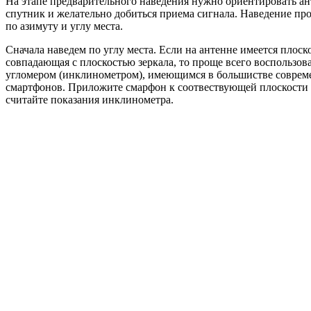
На этапе предварительного наведения нужно ориентировать ан
спутник и желательно добиться приема сигнала. Наведение пр
по азимуту и углу места.
Сначала наведем по углу места. Если на антенне имеется плоско
совпадающая с плоскостью зеркала, то проще всего воспользов
угломером (инклинометром), имеющимся в большистве совре
смартфонов. Приложите смарфон к соотвествующей плоскости
считайте показания инклинометра.