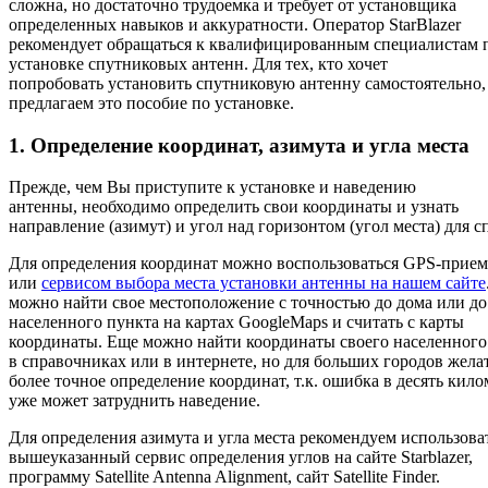
сложна, но достаточно трудоемка и требует от установщика
определенных навыков и аккуратности. Оператор StarBlazer
рекомендует обращаться к квалифицированным специалистам 
установке спутниковых антенн. Для тех, кто хочет
попробовать установить спутниковую антенну самостоятельно
предлагаем это пособие по установке.
1. Определение координат, азимута и угла места
Прежде, чем Вы приступите к установке и наведению
антенны, необходимо определить свои координаты и узнать
направление (азимут) и угол над горизонтом (угол места) для с
Для определения координат можно воспользоваться GPS-прие
или
сервисом выбора места установки антенны на нашем сайте
можно найти свое местоположение с точностью до дома или до
населенного пункта на картах GoogleMaps и считать с карты
координаты. Еще можно найти координаты своего населенного
в справочниках или в интернете, но для больших городов жела
более точное определение координат, т.к. ошибка в десять кил
уже может затруднить наведение.
Для определения азимута и угла места рекомендуем использова
вышеуказанный сервис определения углов на сайте Starblazer,
программу Satellite Antenna Alignment, сайт Satellite Finder.