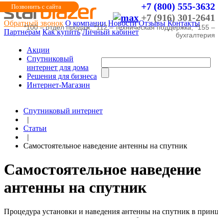
+7 (800) 555-3632
Позвонить с сайта
+7 (916) 301-2641
Обратный звонок
О компании
Новости
Отзывы
Контакты
*100 – отдел продаж, *112 – техническая поддержка, *155 –
Партнерам
Как купить
Личный кабинет
бухгалтерия
Акции
Cпутниковый
интернет для дома
Решения для бизнеса
Интернет-Магазин
Спутниковый интернет
|
Статьи
|
Самостоятельное наведение антенны на спутник
Самостоятельное наведение
антенны на спутник
Процедура установки и наведения антенны на спутник в прин