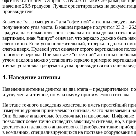
офсетную антенну “Супрал” СТВ-0.9-11 таких же размеров пр
значение 26.5 градусов. Лучше ориентироваться на документа
производителя.
Значение “угла смещения” для ”офсетной” антенны следует выч
полученного угла места. В нашем примере получится 23.2 – 26.5
градуса, на столько плоскость зеркала антенны должна отклонят
вертикали, знак “минус” означает, что зеркало должно быть на
слегка вниз. Если угол положительный, то зеркало должно смо
слегка вверх. Нулевой угол означает строго вертикальное пол
плоскости зеркала. При монтаже “офсетной” антенны с небол
углом наклона можно установить зеркало примерно вертикальн
точная установка требуемого угла производится на этапе навед
4. Наведение антенны
Наведение антенны делится на два этапа – предварительное, п
и углу места и точное, по максимуму принимаемого сигнала.
На этапе точного наведения желательно иметь простейший при
измерения уровня принимаемого сигнала, часто называемый Sat
Они бывают аналоговые (стрелочные) и цифровые. Цифровые
позволяют более точно отследить максимум сигнала, но, в при
достаточно и дешевого аналогового. Приобрести такие прибо
в компаниях, специализирующихся на поставке оборудования 