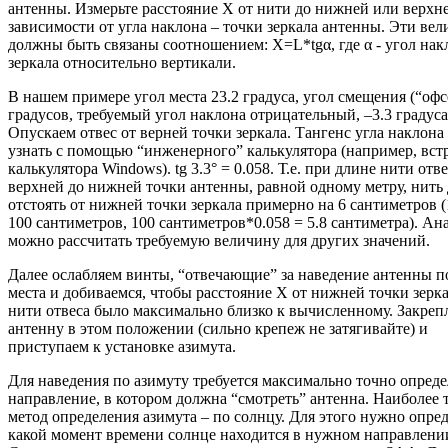
антенны. Измерьте расстояние Х от нити до нижней или верхне
зависимости от угла наклона – точки зеркала антенны. Эти ве
должны быть связаны соотношением: X=L*tgα, где α - угол нак
зеркала относительно вертикали.
В нашем примере угол места 23.2 градуса, угол смещения (“офсе
градусов, требуемый угол наклона отрицательный, –3.3 градуса
Опускаем отвес от верней точки зеркала. Тангенс угла наклон
узнать с помощью “инженерного” калькулятора (например, вст
калькулятора Windows). tg 3.3° = 0.058. Т.е. при длине нити отве
верхней до нижней точки антенны, равной одному метру, нить
отстоять от нижней точки зеркала примерно на 6 сантиметров (
100 сантиметров, 100 сантиметров*0.058 = 5.8 сантиметра). А
можно рассчитать требуемую величину для других значений.
Далее ослабляем винты, “отвечающие” за наведение антенны п
места и добиваемся, чтобы расстояние Х от нижней точки зерка
нити отвеса было максимально близко к вычисленному. Закреп
антенну в этом положении (сильно крепеж не затягивайте) и
приступаем к установке азимута.
Для наведения по азимуту требуется максимально точно опред
направление, в котором должна “смотреть” антенна. Наиболее
метод определения азимута – по солнцу. Для этого нужно опред
какой момент времени солнце находится в нужном направлени