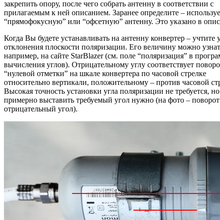
закрепить опору, после чего собрать антенну в соответствии с
прилагаемым к ней описанием. Заранее определите – использу
“прямофокусную” или “офсетную” антенну. Это указано в опи
Когда Вы будете устанавливать на антенну конвертер – учтите 
отклонения плоскости поляризации. Его величину можно узнат
например, на сайте StarBlazer (см. поле “поляризация” в прогр
вычисления углов). Отрицательному углу соответствует поворо
“нулевой отметки” на шкале конвертера по часовой стрелке
относительно вертикали, положительному – против часовой ст
Высокая точность установки угла поляризации не требуется, но
примерно выставить требуемый угол нужно (на фото – поворот
отрицательный угол).