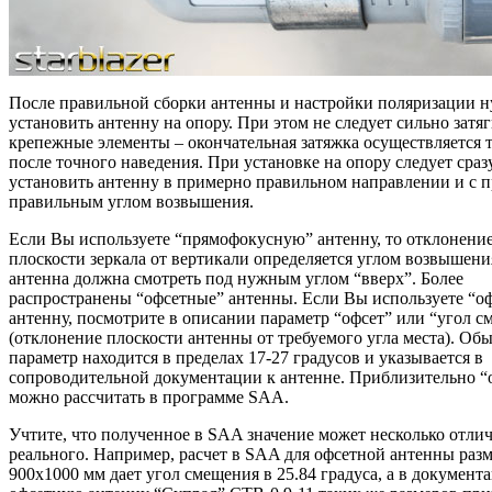
После правильной сборки антенны и настройки поляризации 
установить антенну на опору. При этом не следует сильно затя
крепежные элементы – окончательная затяжка осуществляется 
после точного наведения. При установке на опору следует сраз
установить антенну в примерно правильном направлении и с 
правильным углом возвышения.
Если Вы используете “прямофокусную” антенну, то отклонени
плоскости зеркала от вертикали определяется углом возвышени
антенна должна смотреть под нужным углом “вверх”. Более
распространены “офсетные” антенны. Если Вы используете “о
антенну, посмотрите в описании параметр “офсет” или “угол 
(отклонение плоскости антенны от требуемого угла места). Об
параметр находится в пределах 17-27 градусов и указывается в
сопроводительной документации к антенне. Приблизительно “
можно рассчитать в программе SAA.
Учтите, что полученное в SAA значение может несколько отлич
реального. Например, расчет в SAA для офсетной антенны раз
900х1000 мм дает угол смещения в 25.84 градуса, а в документ