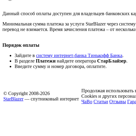
Данный способ оплаты доступен для владельцев банковских ка
Минимальная сумма платежа за услуги StarBlazer через систему
перевод не взимается. Время зачисления платежа – от нескольки
Порядок оплаты
Зайдите в
систему интернет-банка Тинькофф Банка
.
В разделе
Платежи
найдите оператора
СтарБлайзер
.
Введите сумму и номер договора, оплатите.
Продолжая использовать н
© Copyright 2008-2026
Cookies и других персон
StarBlazer
— спутниковый интернет
ЧаВо
Статьи
Отзывы
Гар