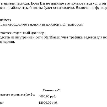
в начале периода. Если Вы не планируете пользоваться услугой
исание абонентской платы будет остановлено. Включение функц
siness.
цам необходимо заключить договор с Оператором.
чается отдельный договор.
еть из внутренней сети StarBlazer, учет трафика ведется для в
я недели.
Стоимость*
кового терминала (до 2-х
4000,00 руб.
zer
12000,00 руб.