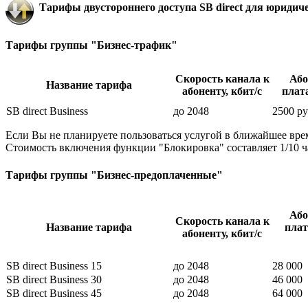
Тарифы двустороннего доступа SB direct для юридическ
Тарифы группы "Бизнес-трафик"
Скорость канала к
Або
Название тарифа
абоненту, кбит/c
плата
SB direct Business
до 2048
2500 ру
Если Вы не планируете пользоваться услугой в ближайшее вре
Стоимость включения функции "Блокировка" составляет 1/10 ча
Тарифы группы "Бизнес-предоплаченные"
Або
Скорость канала к
Название тарифа
плат
абоненту, кбит/c
SB direct Business 15
до 2048
28 000
SB direct Business 30
до 2048
46 000
SB direct Business 45
до 2048
64 000