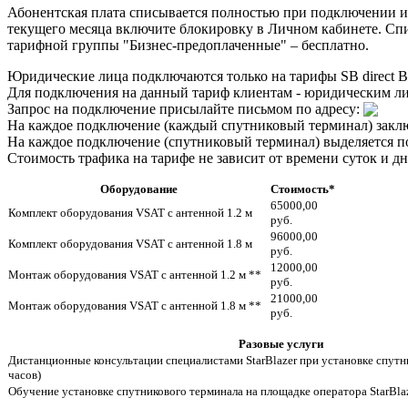
Абонентская плата списывается полностью при подключении и 
текущего месяца включите блокировку в Личном кабинете. Сп
тарифной группы "Бизнес-предоплаченные" – бесплатно.
Юридические лица подключаются только на тарифы SB direct Bu
Для подключения на данный тариф клиентам - юридическим ли
Запрос на подключение присылайте письмом по адресу:
На каждое подключение (каждый спутниковый терминал) заклю
На каждое подключение (спутниковый терминал) выделяется подс
Стоимость трафика на тарифе не зависит от времени суток и дн
Оборудование
Стоимость*
65000,00
Комплект оборудования VSAT с антенной 1.2 м
руб.
96000,00
Комплект оборудования VSAT с антенной 1.8 м
руб.
12000,00
Монтаж оборудования VSAT с антенной 1.2 м **
руб.
21000,00
Монтаж оборудования VSAT с антенной 1.8 м **
руб.
Разовые услуги
Дистанционные консультации специалистами StarBlazer при установке спутни
часов)
Обучение установке спутникового терминала на площадке оператора StarBla