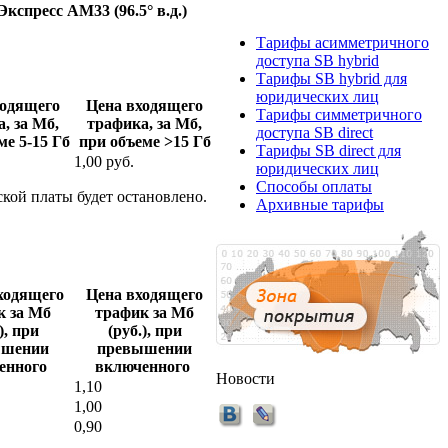
кспресс АМ33 (96.5° в.д.)
Тарифы асимметричного
доступа SB hybrid
Тарифы SB hybrid для
юридических лиц
ходящего
Цена входящего
Тарифы симметричного
, за Мб,
трафика, за Мб,
доступа SB direct
ме 5-15 Гб
при объеме >15 Гб
Тарифы SB direct для
1,00 руб.
юридических лиц
Способы оплаты
кой платы будет остановлено.
Архивные тарифы
ходящего
Цена входящего
к за Мб
трафик за Мб
), при
(руб.), при
ышении
превышении
енного
включенного
Новости
1,10
1,00
0,90