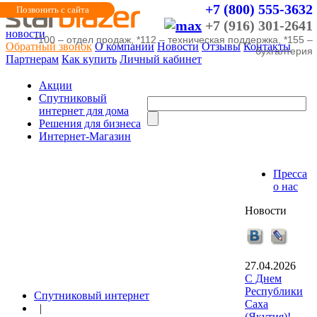
+7 (800) 555-3632
Позвонить с сайта
+7 (916) 301-2641
новости
*100 – отдел продаж, *112 – техническая поддержка, *155 –
Обратный звонок
О компании
Новости
Отзывы
Контакты
бухгалтерия
Партнерам
Как купить
Личный кабинет
Акции
Cпутниковый
интернет для дома
Решения для бизнеса
Интернет-Магазин
Пресса
о нас
Новости
27.04.2026
С Днем
Республики
Спутниковый интернет
Саха
|
(Якутия)!