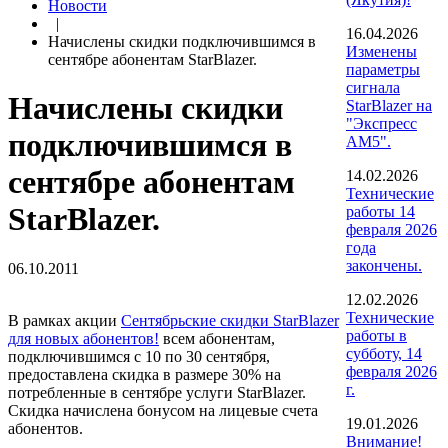
Новости
|
16.04.2026
Начислены скидки подключившимся в
Изменены
сентябре абонентам StarBlazer.
параметры
сигнала
Начислены скидки
StarBlazer на
"Экспресс
подключившимся в
АМ5".
сентябре абонентам
14.02.2026
Технические
StarBlazer.
работы 14
февраля 2026
года
закончены.
06.10.2011
12.02.2026
Технические
В рамках акции
Сентябрьские скидки StarBlazer
работы в
для новых абонентов!
всем абонентам,
субботу, 14
подключившимся с 10 по 30 сентября,
февраля 2026
предоставлена скидка в размере 30% на
г.
потребленные в сентябре услуги StarBlazer.
Скидка начислена бонусом на лицевые счета
19.01.2026
абонентов.
Внимание!