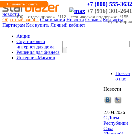
+7 (800) 555-3632
Позвонить с сайта
+7 (916) 301-2641
новости
*100 – отдел продаж, *112 – техническая поддержка, *155 –
Обратный звонок
О компании
Новости
Отзывы
Контакты
бухгалтерия
Партнерам
Как купить
Личный кабинет
Акции
Cпутниковый
интернет для дома
Решения для бизнеса
Интернет-Магазин
Пресса
о нас
Новости
27.04.2026
С Днем
Республики
Саха
(Якутия)!