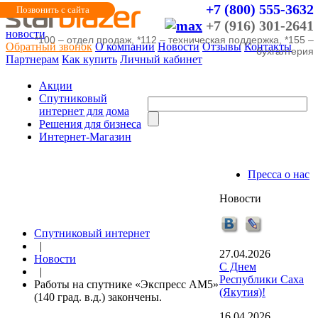
+7 (800) 555-3632
Позвонить с сайта
+7 (916) 301-2641
новости
*100 – отдел продаж, *112 – техническая поддержка, *155 –
Обратный звонок
О компании
Новости
Отзывы
Контакты
бухгалтерия
Партнерам
Как купить
Личный кабинет
Акции
Cпутниковый
интернет для дома
Решения для бизнеса
Интернет-Магазин
Пресса о нас
Новости
Спутниковый интернет
|
27.04.2026
Новости
С Днем
|
Республики Саха
Работы на спутнике «Экспресс АМ5»
(Якутия)!
(140 град. в.д.) закончены.
16.04.2026