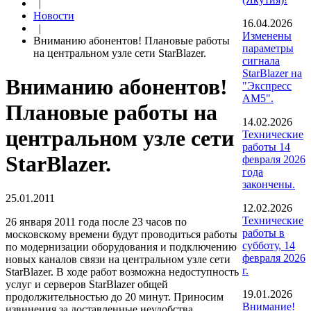
|
Новости
16.04.2026
|
Изменены
Вниманию абонентов! Плановые работы
параметры
на центральном узле сети StarBlazer.
сигнала
StarBlazer на
Вниманию абонентов!
"Экспресс
АМ5".
Плановые работы на
14.02.2026
центральном узле сети
Технические
работы 14
StarBlazer.
февраля 2026
года
закончены.
25.01.2011
12.02.2026
Технические
26 января 2011 года после 23 часов по
работы в
московскому времени будут проводиться работы
субботу, 14
по модернизации оборудования и подключению
февраля 2026
новых каналов связи на центральном узле сети
г.
StarBlazer. В ходе работ возможна недоступность
услуг и серверов StarBlazer общей
19.01.2026
продолжительностью до 20 минут. Приносим
Внимание!
извинения за доставленные неудобства.