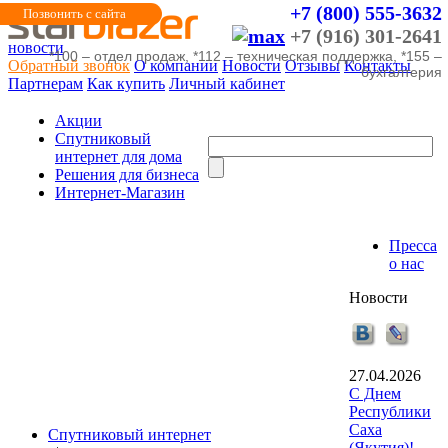
+7 (800) 555-3632
Позвонить с сайта
+7 (916) 301-2641
новости
*100 – отдел продаж, *112 – техническая поддержка, *155 –
Обратный звонок
О компании
Новости
Отзывы
Контакты
бухгалтерия
Партнерам
Как купить
Личный кабинет
Акции
Cпутниковый
интернет для дома
Решения для бизнеса
Интернет-Магазин
Пресса
о нас
Новости
27.04.2026
С Днем
Республики
Саха
Спутниковый интернет
(Якутия)!