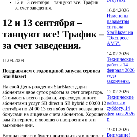
12 и 13 сентября – танцуют все! Трафик –
за счет заведения.
16.04.2026
Изменены
12 и 13 сентября –
параметры
сигнала
танцуют все! Трафик –
StarBlazer на
"Экспресс
за счет заведения.
АМ5".
14.02.2026
Технические
11.09.2009
работы 14
февраля 2026
Поздравляем с годовщиной запуска сервиса
года
StarBlazer!
закончены.
На свой День рождения StarBlazer дарит
12.02.2026
абонентам двое суток работы за счет оператора.
Технические
Стоимость всего трафика, израсходованного
работы в
абонентами услуг SB direct и SB hybrid с 00:00 12
субботу, 14
сентября по 24:00 13 сентября будет возвращена
февраля 2026
бонусами на лицевые счета абонентов. Хорошего
г.
вам Интернета и хорошего настроения в эти
выходные дни.
19.01.2026
Внимание!
Возврат средств будет производиться в период с