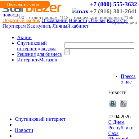
+7 (800) 555-3632
Позвонить с сайта
+7 (916) 301-2641
новости
*100 – отдел продаж, *112 – техническая поддержка, *155 –
Обратный звонок
О компании
Новости
Отзывы
Контакты
бухгалтерия
Партнерам
Как купить
Личный кабинет
Акции
Cпутниковый
интернет для дома
Решения для бизнеса
Интернет-Магазин
Пресса
о нас
Новости
27.04.2026
Спутниковый интернет
С Днем
|
Республики
Новости
Саха
|
(Якутия)!