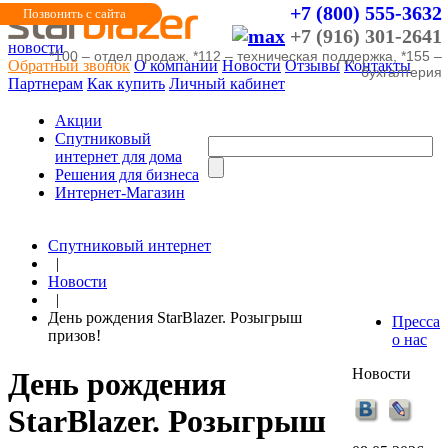
+7 (800) 555-3632
Позвонить с сайта
+7 (916) 301-2641
новости
*100 – отдел продаж, *112 – техническая поддержка, *155 –
Обратный звонок
О компании
Новости
Отзывы
Контакты
бухгалтерия
Партнерам
Как купить
Личный кабинет
Акции
Cпутниковый
интернет для дома
Решения для бизнеса
Интернет-Магазин
Спутниковый интернет
|
Новости
|
День рождения StarBlazer. Розыгрыш
Пресса
призов!
о нас
Новости
День рождения
StarBlazer. Розыгрыш