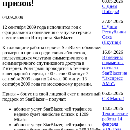
призов!
08.05.2026
С Днем
Победы!
04.09.2009
27.04.2026
С Днем
12 сентября 2009 года исполнится год с
Республики
официального объявления о запуске сервиса
Саха
спутникового Интернета StarBlazer.
(Якутия)!
К годовщине работы сервиса StarBlazer объявляет
16.04.2026
розыгрыш призов среди своих абонентов,
Изменены
пользующихся услугами симметричного и
параметры
асимметричного спутникового доступа в
сигнала
Интернет. Розыгрыш проводится в течение
StarBlazer на
календарной недели, с 00 часов 00 минут 7
"Экспресс
сентября 2009 года по 24 часа 00 минут 13
АМ5".
сентября 2009 года по московскому времени.
06.03.2026
Призы – бонус на свой лицевой счет и памятный
С 8 Марта!
подарок от StarBlazer – получат:
14.02.2026
абонент услуг StarBlazer, чей трафик за
Технические
неделю будет наиболее близок к 1209
работы 14
Мбайт
февраля
абонент услуг StarBlazer, чей трафик за
2026 года
неделю будет наиболее близок к 365 Мбайт