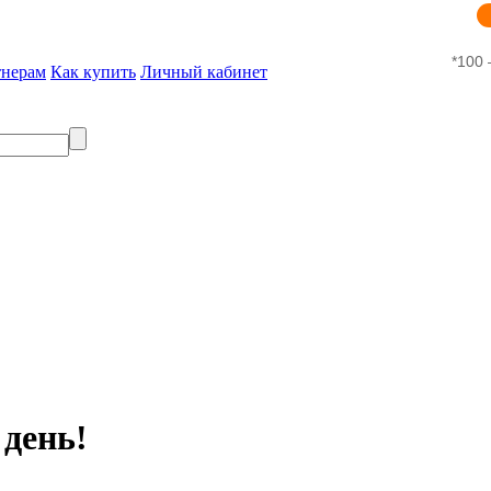
*100 
тнерам
Как купить
Личный кабинет
 день!