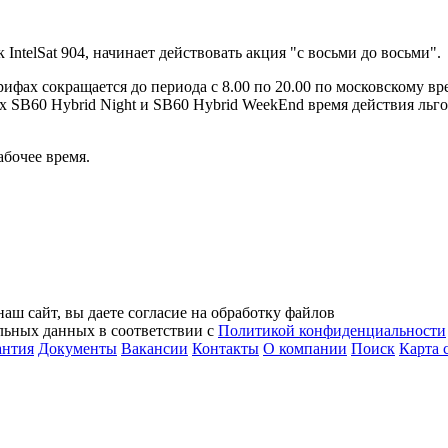
 IntelSat 904, начинает действовать акция "с восьми до восьми".
рифах сокращается до периода с 8.00 по 20.00 по московскому в
ифах SB60 Hybrid Night и SB60 Hybrid WeekEnd время действия ль
абочее время.
аш сайт, вы даете согласие на обработку файлов
альных данных в соответствии с
Политикой конфиденциальности
антия
Документы
Вакансии
Контакты
О компании
Поиск
Карта 