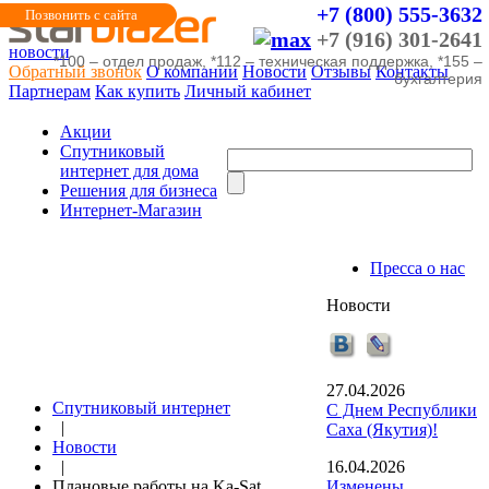
+7 (800) 555-3632
Позвонить с сайта
+7 (916) 301-2641
новости
*100 – отдел продаж, *112 – техническая поддержка, *155 –
Обратный звонок
О компании
Новости
Отзывы
Контакты
бухгалтерия
Партнерам
Как купить
Личный кабинет
Акции
Cпутниковый
интернет для дома
Решения для бизнеса
Интернет-Магазин
Пресса о нас
Новости
27.04.2026
Спутниковый интернет
С Днем Республики
|
Саха (Якутия)!
Новости
|
16.04.2026
Плановые работы на Ka-Sat.
Изменены