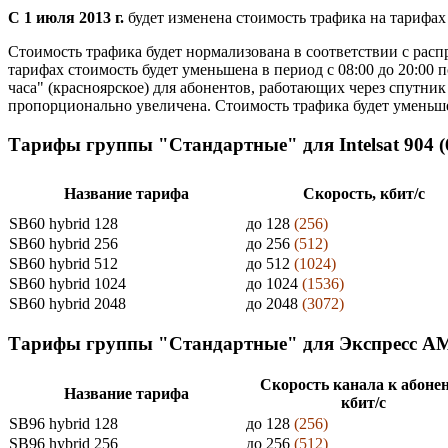
С 1 июля 2013 г.
будет изменена стоимость трафика на тарифах 
Стоимость трафика будет нормализована в соответствии с расп
тарифах стоимость будет уменьшена в период с 08:00 до 20:00 
часа" (красноярское) для абонентов, работающих через спутник
пропорционально увеличена. Стоимость трафика будет уменьшен
Тарифы группы "Стандартные" для Intelsat 904 (6
Название тарифа
Скорость, кбит/c
SB60 hybrid 128
до 128
(256)
SB60 hybrid 256
до 256
(512)
SB60 hybrid 512
до 512
(1024)
SB60 hybrid 1024
до 1024
(1536)
SB60 hybrid 2048
до 2048
(3072)
Тарифы группы "Стандартные" для Экспресс АМ33
Скорость канала к абонен
Название тарифа
кбит/c
SB96 hybrid 128
до 128
(256)
SB96 hybrid 256
до 256
(512)