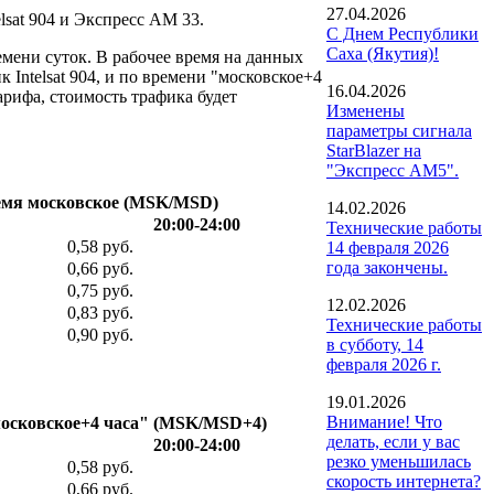
27.04.2026
lsat 904 и Экспресс АМ 33.
С Днем Республики
Саха (Якутия)!
емени суток. В рабочее время на данных
 Intelsat 904, и по времени "московское+4
16.04.2026
арифа, стоимость трафика будет
Изменены
параметры сигнала
StarBlazer на
"Экспресс АМ5".
ремя московское (MSK/MSD)
14.02.2026
20:00-24:00
Технические работы
0,58 руб.
14 февраля 2026
года закончены.
0,66 руб.
0,75 руб.
12.02.2026
0,83 руб.
Технические работы
0,90 руб.
в субботу, 14
февраля 2026 г.
19.01.2026
Внимание! Что
московское+4 часа" (MSK/MSD+4)
делать, если у вас
20:00-24:00
резко уменьшилась
0,58 руб.
скорость интернета?
0,66 руб.