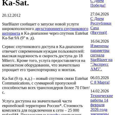
Ka-Sat.
С Днем
Победы!
27.04.2026
20.12.2012
С Днем
Республики
StarBlazer сообщает о запуске новой услуги
Саха
широкополосного
двухстороннего спутникового
(Якутия)!
интернета
в Ka-диапазоне через спутник Eutelsat
Ka-Sat 9A (9° в. д).
16.04.2026
Изменены
Сервис спутникового доступа в Ka-диапазоне
параметры
отвечает современным нуждам пользователей:
сигнала
высокая надежность и скорость доступа до 18
StarBlazer на
Мбит/с. Кроме того, услуга предоставляется на
"Экспресс
компактном оборудовании, что значительно
АМ5".
упрощает его транспортировку и монтаж.
06.03.2026
Ka-Sat (9 гр. в.д.) – новый спутник связи Eutelsat
С 8 Марта!
Communications, с суммарной пропускной
способностью всех транспондеров более 70 Гбит/
14.02.2026
с.
Технические
работы 14
Услуга доступна на значительной части
февраля
европейской территории России*. Стоимость
2026 года
комплекта для подключения к сети – 25 000
закончены.
рублей**. Предлагаемые
тарифы
учитывают