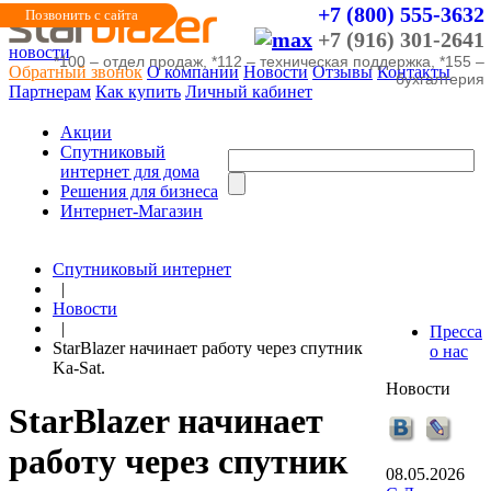
+7 (800) 555-3632
Позвонить с сайта
+7 (916) 301-2641
новости
*100 – отдел продаж, *112 – техническая поддержка, *155 –
Обратный звонок
О компании
Новости
Отзывы
Контакты
бухгалтерия
Партнерам
Как купить
Личный кабинет
Акции
Cпутниковый
интернет для дома
Решения для бизнеса
Интернет-Магазин
Спутниковый интернет
|
Новости
|
Пресса
StarBlazer начинает работу через спутник
о нас
Ka-Sat.
Новости
StarBlazer начинает
работу через спутник
08.05.2026