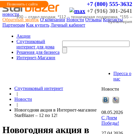
+7 (800) 555-3632
Позвонить с сайта
+7 (916) 301-2641
новости
*100 – отдел продаж, *112 – техническая поддержка, *155 –
Обратный звонок
О компании
Новости
Отзывы
Контакты
бухгалтерия
Партнерам
Как купить
Личный кабинет
Акции
Cпутниковый
интернет для дома
Решения для бизнеса
Интернет-Магазин
Пресса о
нас
Спутниковый интернет
Новости
|
Новости
|
Новогодняя акция в Интернет-магазине
08.05.2026
StarBlazer – 12 по 12!
С Днем
Победы!
Новогодняя акция в
27.04.2026