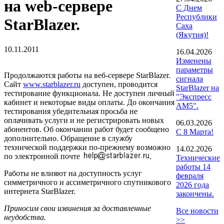
на web-сервере
С Днем
Республики
StarBlazer.
Саха
(Якутия)!
10.11.2011
16.04.2026
Изменены
параметры
Продолжаются работы на веб-сервере StarBlazer.
сигнала
Сайт
www.starblazer.ru
доступен, проводится
StarBlazer на
тестирование функционала. Не доступен личный
"Экспресс
кабинет и некоторые виды оплаты. До окончания
АМ5".
тестирования убедительная просьба не
оплачивать услуги и не регистрировать новых
06.03.2026
абонентов. Об окончании работ будет сообщено
С 8 Марта!
дополнительно. Обращение в службу
технической поддержки по-прежнему возможно
14.02.2026
по электронной почте
.
Технические
работы 14
Работы не влияют на доступность услуг
февраля
симметричного и ассиметричного спутникового
2026 года
интернета StarBlazer.
закончены.
Приносим свои извинения за доставленные
Все новости
неудобства.
>>