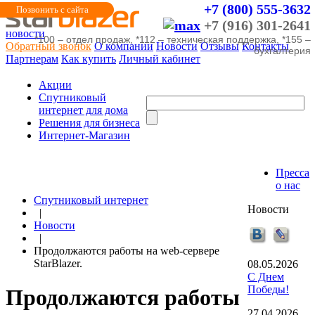
+7 (800) 555-3632
Позвонить с сайта
+7 (916) 301-2641
новости
*100 – отдел продаж, *112 – техническая поддержка, *155 –
Обратный звонок
О компании
Новости
Отзывы
Контакты
бухгалтерия
Партнерам
Как купить
Личный кабинет
Акции
Cпутниковый
интернет для дома
Решения для бизнеса
Интернет-Магазин
Пресса
о нас
Спутниковый интернет
Новости
|
Новости
|
Продолжаются работы на web-сервере
StarBlazer.
08.05.2026
С Днем
Победы!
Продолжаются работы
27.04.2026