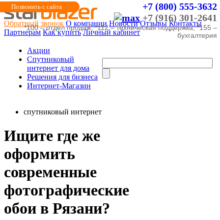
+7 (800) 555-3632
Позвонить с сайта
+7 (916) 301-2641
Обратный звонок
О компании
Новости
Отзывы
Контакты
*100 – отдел продаж, *112 – техническая поддержка, *155 –
Партнерам
Как купить
Личный кабинет
бухгалтерия
Акции
Cпутниковый
интернет для дома
Решения для бизнеса
Интернет-Магазин
спутниковый интернет
Ищите где же
оформить
современные
фотографические
обои в Рязани?