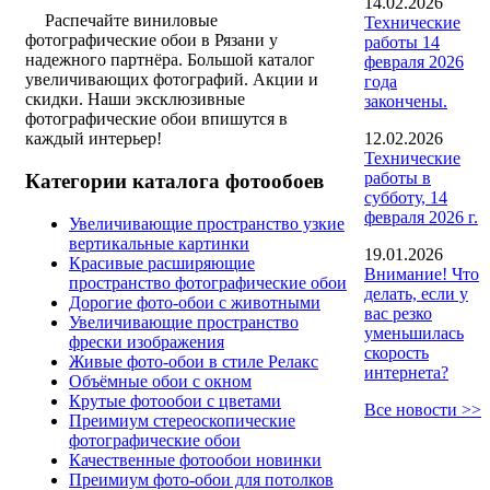
14.02.2026
Распечайте виниловые
Технические
фотографические обои в Рязани у
работы 14
надежного партнёра. Большой каталог
февраля 2026
увеличивающих фотографий. Акции и
года
скидки. Наши эксклюзивные
закончены.
фотографические обои впишутся в
12.02.2026
каждый интерьер!
Технические
работы в
Категории каталога фотообоев
субботу, 14
февраля 2026 г.
Увеличивающие пространство узкие
вертикальные картинки
19.01.2026
Красивые расширяющие
Внимание! Что
пространство фотографические обои
делать, если у
Дорогие фото-обои с животными
вас резко
Увеличивающие пространство
уменьшилась
фрески изображения
скорость
Живые фото-обои в стиле Релакс
интернета?
Объёмные обои с окном
Крутые фотообои с цветами
Все новости >>
Преимиум стереоскопические
фотографические обои
Качественные фотообои новинки
Преимиум фото-обои для потолков