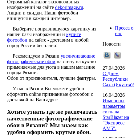
Огромный каталог эксклюзивных
изображений на сайте
dekorimage.ru
.
Акции и скидки. Наши фотообои
впишутся в каждый интерьер.
Пресса о
Выберите понравившуюся картинку из
нас
нашей базы изображений и
купите
фотообои
на сайте - доставим в любой
Новости
город России бесплано!
Рекомендуем в Рязани
увеличивающие
фотографические обои
на стену на кухню
применяемые для уюта в нашем магазине
27.04.2026
города Рязани.
С Днем
Обои от производителя, лучшие фактуры.
Республики
Саха (Якутия)!
У нас в Рязани Вы можете удобно
оформить online признанные фотообои с
16.04.2026
доставкой на Ваш адрес.
Изменены
параметры
Хотите узнать где же распечатать
сигнала
StarBlazer на
качественные фотографические
"Экспресс
обои в Рязани? Мы знаем как
АМ5".
удобно оформить крутые обои.