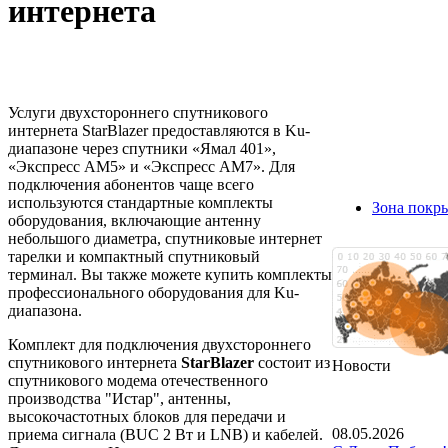
интернета
Услуги двухстороннего спутникового
интернета StarBlazer предоставляются в Ku-
диапазоне через спутники «Ямал 401»,
«Экспресс АМ5» и «Экспресс АМ7». Для
подключения абонентов чаще всего
используются стандартные комплекты
Зона покры
оборудования, включающие антенну
небольшого диаметра, спутниковые интернет
тарелки и компактный спутниковый
терминал. Вы также можете купить комплекты
профессионального оборудования для Ku-
диапазона.
Комплект для подключения двухстороннего
спутникового интернета
StarBlazer
состоит из
Новости
спутникового модема отечественного
производства "Истар", антенны,
высокочастотных блоков для передачи и
08.05.2026
приема сигнала (BUC 2 Вт и LNB) и кабелей.