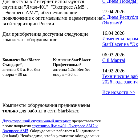
С Днем Победы!
Для доступа в Интернет используются
спутники "Ямал-401", "Экспресс АМ5",
27.04.2026
"Экспресс АМ7", обеспечивающие
С Днем Республ
подключение с оптимальными параметрами на
(Якутия)!
всей территории России.
16.04.2026
Для приобретения доступны следующие
Изменены парам
комплекты оборудования:
StarBlazer на "Э
06.03.2026
Комплект StarBlazer
Комплект StarBlazer
С 8 Марта!
Стандарт
*,
Профессионал
*,
антенна 0.9м. Вес без
антенна 1.2м. Вес без
14.02.2026
опоры – 30 кг.
опоры – 36 кг.
Технические раб
2026 года закон
Все новости >>
Комплекты оборудования предназначены
только
для работы в сети StarBlazer.
Двухсторонний спутниковый интернет
предоставляется
в зоне покрытия
спутников Ямал 401, Экспресс АМ7 и
Экспресс АМ5
. Оборудование работает в Ku диапазоне
(ku band). Необходимо, чтобы установке оборудования