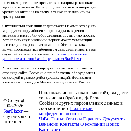
не мешали различные препятствия, например, высокие
здания или деревья. По запросу поставляются опоры для
крепления антенны на стену, а также на землю или на
крышу здания.
Спутниковый приемник подключается к компьютеру или
маршрутизатору абонента, процедура наведения
антенны и настройки оборудования достаточно проста.
Установить спутниковый интернет может установщик
или специализированная компания. Установка также
может производиться абонентом самостоятельно, в этом
случае обязательно ознакомьтесь
с материалами по
установке и настройке оборудования StarBlazer
.
* Базовая стоимость оборудования указана на главной
странице сайта. Возможно приобретение оборудования
со скидкой в рамках действующих акций. Доставляем
комплекты со склада в Москве в любую точку России.
Продолжая использовать наш сайт, вы даете
согласие на обработку файлов
© Copyright
Cookies и других персональных данных в
2008-2026
соответствии с
Политикой
StarBlazer
—
конфиденциальности
спутниковый
ЧаВо
Статьи
Отзывы
Гарантия
Документы
интернет
Вакансии
Контакты
О компании
Поиск
Карта сайта