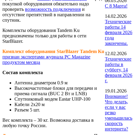
06.03.2026
покупкой оборудования обязательно надо
С 8 Марта!
проверить
возможность подключения
и
отсутствие препятствий в направлении на
14.02.2026
спутник.
Технические
работы 14
Комплекты оборудования Tandem Ku
февраля 2026
предназначены только для работы в сети
года
StarBlazer.
закончены.
Комплект оборудования StarBlazer Tandem Ku
12.02.2026
признан экспертами журнала PC Magazine
Технические
продуктом месяца
работы в
субботу, 14
Состав комплекта
февраля 2026
г.
Антенна диаметром 0.9 м
Высокочастотные блоки для передачи и
19.01.2026
приема сигнала (BUC 2 Вт и LNB)
Внимание!
Спутниковый модем Eastar UHP-100
Что делать,
Кабели 2х20 м
если у вас
Разъем 5 шт.
резко
уменьшилась
Вес комплекта – 30 кг. Возможна доставка в
скорость
любую точку России.
интернета?