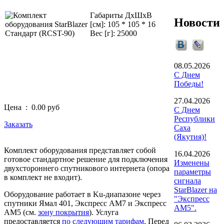
Габариты ДxШxВ
Новости
[см]: 105 * 105 * 16
Вес [г]:
25000
08.05.2026
С Днем
Победы!
27.04.2026
Цена :
0.00 руб
С Днем
Республики
Заказать
Саха
(Якутия)!
Комплект оборудования представляет собой
16.04.2026
готовое стандартное решение для подключения
Изменены
двухстороннего спутникового интернета (опора
параметры
в комплект не входит).
сигнала
StarBlazer на
Оборудование работает в Ku-диапазоне через
"Экспресс
спутники Ямал 401, Экспресс АМ7 и Экспресс
АМ5".
АМ5 (см.
зону покрытия
). Услуга
предоставляется
по следующим тарифам
. Перед