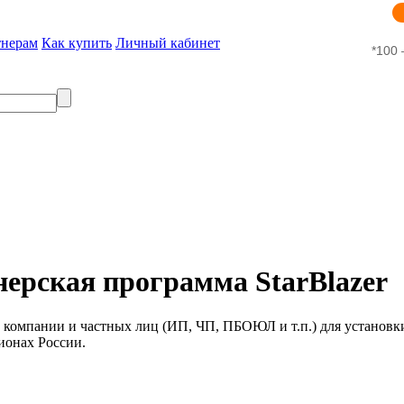
тнерам
Как купить
Личный кабинет
*100 
ерская программа StarBlazer
у компании и частных лиц (ИП, ЧП, ПБОЮЛ и т.п.) для установ
гионах России.