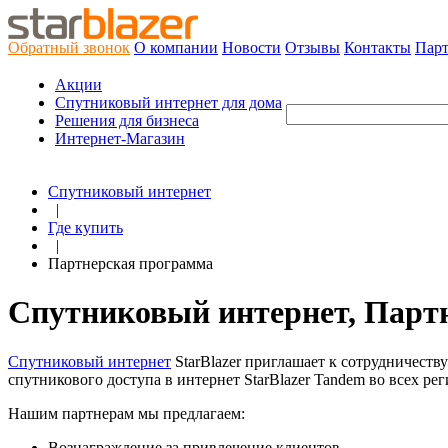
Обратный звонок
О компании
Новости
Отзывы
Контакты
Пар
Акции
Cпутниковый интернет для дома
Решения для бизнеса
Интернет-Магазин
Спутниковый интернет
|
Где купить
|
Партнерская программа
Спутниковый интернет, Партн
Спутниковый интернет
StarBlazer приглашает к сотрудничеств
спутникового доступа в интернет StarBlazer Tandem во всех ре
Нашим партнерам мы предлагаем:
Вознаграждение за привлечение клиентов.