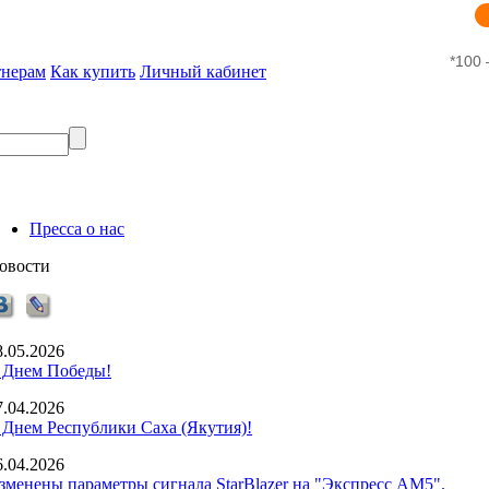
*100 
тнерам
Как купить
Личный кабинет
Пресса о нас
овости
8.05.2026
 Днем Победы!
7.04.2026
 Днем Республики Саха (Якутия)!
6.04.2026
зменены параметры сигнала StarBlazer на "Экспресс АМ5".