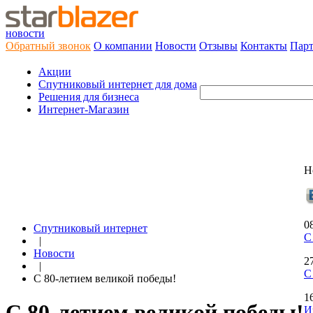
новости
Обратный звонок
О компании
Новости
Отзывы
Контакты
Пар
Акции
Cпутниковый интернет для дома
Решения для бизнеса
Интернет-Магазин
Н
0
Спутниковый интернет
С
|
Новости
2
|
С
С 80-летием великой победы!
1
С 80-летием великой победы!
И